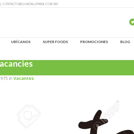
60 | CONTACTO@GUADALUPANA.COM.MX
UBÍCANOS
SUPER FOODS
PROMOCIONES
BLOG
vacancies
×975 in
Vacantes
.