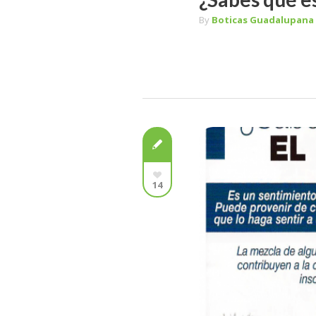
By
Boticas Guadalupana
14