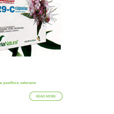
a
,
pasiflora
,
valeriana
READ MORE