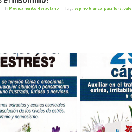
In
Medicamento Herbolario
Tags
espino blanco
,
pasiflora
,
vale