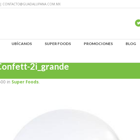
60 | CONTACTO@GUADALUPANA.COM.MX
UBÍCANOS
SUPER FOODS
PROMOCIONES
BLOG
onfett-2i_grande
600 in
Super Foods
.