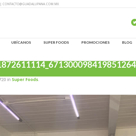
60 | CONTACTO@GUADALUPANA.COM.MX
UBÍCANOS
SUPER FOODS
PROMOCIONES
BLOG
1872611114_671300098419851264
720 in
Super Foods
.