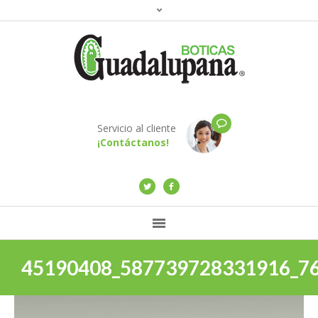
Servicio al cliente
¡Contáctanos!
45190408_587739728331916_7
Reproductor
de